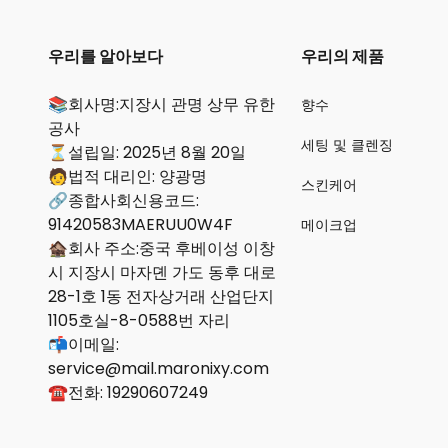
우리를 알아보다
우리의 제품
📚회사명:지장시 관명 상무 유한
향수
공사
세팅 및 클렌징
⏳설립일: 2025년 8월 20일
🧑법적 대리인: 양광명
스킨케어
🔗종합사회신용코드:
91420583MAERUU0W4F
메이크업
🏚️회사 주소:중국 후베이성 이창
시 지장시 마자뎬 가도 동후 대로
28-1호 1동 전자상거래 산업단지
1105호실-8-0588번 자리
📬이메일:
service@mail.maronixy.com
☎️전화: 19290607249